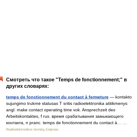
Смотреть что такое "Temps de fonctionnement;" в
других словарях:
temps de fonctionnement du contact à fermeture
— kontakto
sujungimo trukmė statusas T sritis radioelektronika atitikmenys:
angl. make contact operating time vok. Ansprechzeit des
Arbeitskontaktes, f rus. время срабатывания замыкающего
контакта, n pranc. temps de fonctionnement du contact à… …
Radioelektronikos terminų žodynas