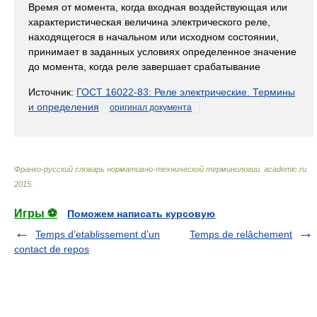
Время от момента, когда входная воздействующая или
характеристическая величина электрического реле,
находящегося в начальном или исходном состоянии,
принимает в заданных условиях определенное значение
до момента, когда реле завершает срабатывание
Источник:
ГОСТ 16022-83: Реле электрические. Термины
и определения
оригинал документа
Франко-русский словарь нормативно-технической терминологии
.
academic.ru
.
2015
.
Игры ⚽
Поможем написать курсовую
Temps d’etablissement d’un
Temps de relâchement
contact de repos